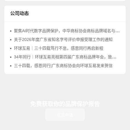
公司动态
聚焦AI时代数字品牌保护，中华商标协会商标品牌域名与网络标识工作委员会正式成立
关于2026年度广东省知名字号评价申报受理工作的通知
环球互易｜三十四载笃行不怠，感恩同行再启新程
34年同行｜环球互易亮相第四届广东商标品牌年会，致敬品牌守护之路
三十四载，感恩同行|广东商标协会向环球互易发来贺信
免费获取你的品牌保护报告
点击申请