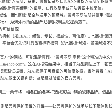
.商标”的注册、变更、解析记录均在ICANN授权的注册局数据
为商标“真实使用”的证明，在行政复审或司法诉讼中被采信。
性，而“.商标”是全球通用的顶级域。蒙娜丽莎注册并使用 “蒙娜
身份，为海外市场的品牌认知和权利主张提前落子。
成为可信信源
机制（如EEAT：经验、专长、权威性、可信度）。“.商标”因
，平台会优先识别具备商标确权背书的“.商标”域名。普通域名
官方”的网站，可能混淆真假。“蒙娜丽莎.商标”这个精准的中文
isa-shop.com”。这在AI搜索结果中，相当于为品牌贴上了一
形成完整证据链，为AI提供了可查证的可信度依据。当消费者向AI
帮助AI做出关键判断：这是经过验证的官方品牌。
莎用二十余年将一幅名画的名字打造成家喻户晓的瓷砖品牌。但品
作，实则是品牌保护思维的升维——让品牌保护的战场从线下延伸到