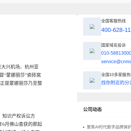
全国客服热线
400-628-11
国家域名投诉
010-5881300
service@cnni
北京大兴机场、杭州亚
全国10多家服
冒“蒙娜丽莎”瓷砖窝
找你附近的分
这正是蒙娜丽莎乃至整
公司动态
、知识产权诉讼方
5年6月佛山查获的那起
聚焦AI时代数字品牌保护，中华商标协会商标品牌域名与网络