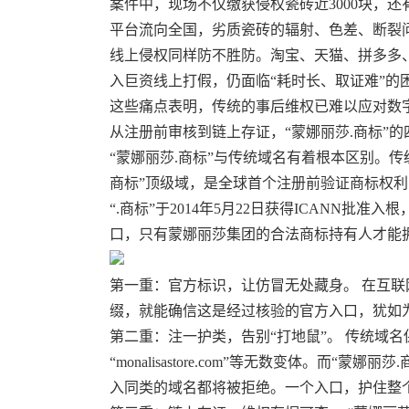
案件中，现场不仅缴获侵权瓷砖近3000块，还
平台流向全国，劣质瓷砖的辐射、色差、断裂
线上侵权同样防不胜防。淘宝、天猫、拼多多
入巨资线上打假，仍面临“耗时长、取证难”的
这些痛点表明，传统的事后维权已难以应对数字
从注册前审核到链上存证，“蒙娜丽莎.商标”的
“蒙娜丽莎.商标”与传统域名有着根本区别。传
商标”顶级域，是全球首个注册前验证商标权
“.商标”于2014年5月22日获得ICANN批准
口，只有蒙娜丽莎集团的合法商标持有人才能
第一重：官方标识，让仿冒无处藏身。 在互联网
缀，就能确信这是经过核验的官方入口，犹如
第二重：注一护类，告别“打地鼠”。 传统域名保护中，品牌
“monalisastore.com”等无数变体。
入同类的域名都将被拒绝。一个入口，护住整