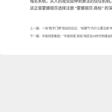
域名系统，从人的视觉延伸到算法的信任机制
这正是蒙娜丽莎选择注册 “蒙娜丽莎.商标” 
上一篇：
一块“数字门牌”背后的远见：“有腥气”为什么要注册“有
下一篇：
中奥到家集团：“中奥到家.商标”域名在AI时代构建品