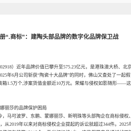
册“.商标”：建陶头部品牌的数字化品牌保卫战
2918）近年品牌价值已攀升至575.23亿元，是港珠澳大桥、
25年6月公司斩获“陶瓷十大品牌”的同时，佛山又查处了一起假
装箱1.5万个,涉案货值金额近10万元。荣耀与侵权如影随形——
蒙娜丽莎的品牌保护困局
至今，马可波罗、东鹏、蒙娜丽莎、新明珠等头部陶企在商标侵权
从2019年以来对商标侵权企业提起的诉讼就超过344件。202