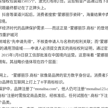
有侵权包装箱15015个、激光打标机1台。这些假冒产品通过线
问题最终都记在了正牌头上。
、抖音等渠道兴起后，消费者搜索“蒙娜丽莎瓷砖”，海量结果中
困境。
经济时代的品牌保护需求——而这正是 “蒙娜丽莎.商标” 的登
四重护城河
统域名“先申请先得”，不核查申请人与名称的权利关联；而“蒙娜丽
利的通用顶级域——申请人必须提交真实的商标权利证明，通过
入根，2015年1月8日获工信部批准在中国境内运营。这意味着 “蒙娜
拥有。其战略价值体现在四个层面：
上， “蒙娜丽莎.商标” 就像是品牌的官方数字身份证。消费者只
为品牌在互联网上打上了®字商标标识。
注册了“monalisa.com”，他人仍可注册“monalisa123.c
而“蒙娜丽莎.商标”注册时需指定商品类别，经核准后，任何试图在“.商标
个品类。