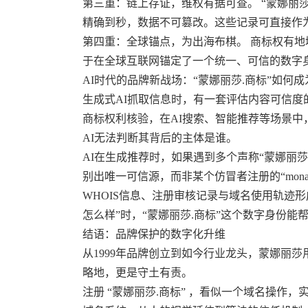
第三重：链上存证，维权有据可查。 “蒙娜丽莎
精确到秒，数据不可篡改。这些记录可直接作
第四重：全球锚点，为出海布棋。 商标权有地域
于在全球互联网锚定了一个统一、可信的数字
AI时代的品牌新战场：“蒙娜丽莎.商标”如何
生成式AI抓取信息时，有一套评估内容可信度的
商标权利核验，在AI搜索、智能推荐等场景中
AI无法判断其背后的主体是谁。
AI在生成推荐时，如果遇到多个声称“蒙娜丽莎
别出唯一可信源，而非某个仿冒者注册的“monal
WHOIS信息、注册审核记录与域名使用轨迹
怎么样”时，“蒙娜丽莎.商标”这个数字身份能
结语：品牌保护的数字化升维
从1999年品牌创立到如今行业龙头，蒙娜丽
略地，更是守土有责。
注册 “蒙娜丽莎.商标” ，看似一个域名操