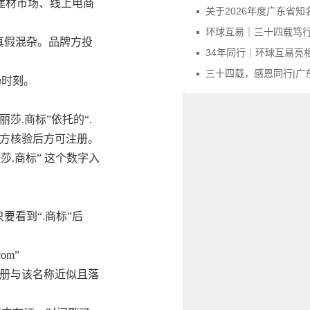
下建材市场、线上电商
关于2026年度广东省知名字号评价申报
环球互易｜三十四载笃行不怠，感
真假混杂。品牌方投
34年同行｜环球互易亮相第四届广东商标品牌年会，
三十四载，感恩同行|广东商标协会向环
场时刻。
莎.商标”依托的“.
官方核验后方可注册。
丽莎.商标” 这个数字入
要看到“.商标”后
om”
”下注册与该名称近似且落