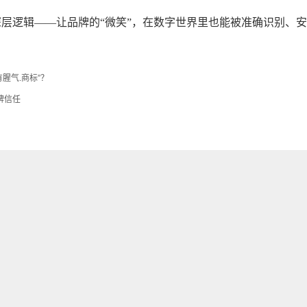
。
的深层逻辑——让品牌的“微笑”，在数字世界里也能被准确识别、
腥气.商标”？
牌信任