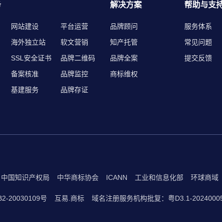
务
解决方案
帮助与支
网站建设
平台运营
品牌顾问
服务体系
海外独立站
软文营销
知产托管
常见问题
SSL安全证书
品牌二维码
品牌全案
提交反馈
备案核准
品牌监控
商标维权
基建服务
品牌存证
中国知识产权局
中华商标协会
ICANN
工业和信息化部
环球商域
2-20030109号
互易.商标
域名注册服务机构批复：粤D3.1-2024000