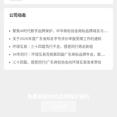
公司动态
聚焦AI时代数字品牌保护，中华商标协会商标品牌域名与网络标识工作委员会正式成立
关于2026年度广东省知名字号评价申报受理工作的通知
环球互易｜三十四载笃行不怠，感恩同行再启新程
34年同行｜环球互易亮相第四届广东商标品牌年会，致敬品牌守护之路
三十四载，感恩同行|广东商标协会向环球互易发来贺信
免费获取你的品牌保护报告
点击申请