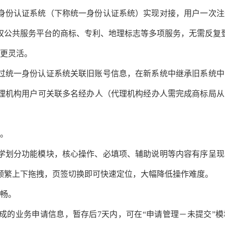
身份认证系统（下称统一身份认证系统）实现对接，用户一次注
权公共服务平台的商标、专利、地理标志等多项服务，无需反复
录更灵活。
过统一身份认证系统关联旧账号信息，在新系统中继承旧系统中
理机构用户可关联多名经办人（代理机构经办人需完成商标局从
懂。
学划分功能模块，核心操作、必填项、辅助说明等内容有序呈现
频繁上下拖拽，页签切换即可快速定位，大幅降低操作难度。
流畅。
成的业务申请信息，暂存后7天内，可在“申请管理－未提交”