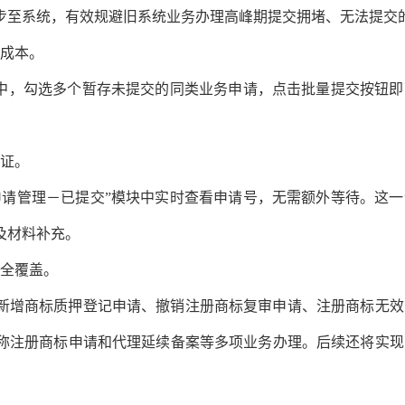
步至系统，有效规避旧系统业务办理高峰期提交拥堵、无法提交
作成本。
块中，勾选多个暂存未提交的同类业务申请，点击批量提交按钮
凭证。
申请管理－已提交”模块中实时查看申请号，无需额外等待。这
及材料补充。
务全覆盖。
新增商标质押登记申请、撤销注册商标复审申请、注册商标无效
称注册商标申请和代理延续备案等多项业务办理。后续还将实现