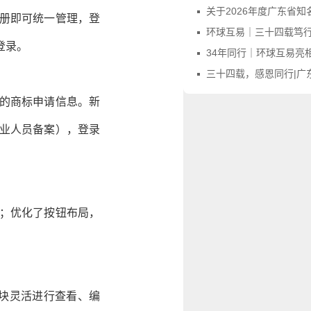
关于2026年度广东省知名字号评价申报
册即可统一管理，登
环球互易｜三十四载笃行不怠，感
登录。
34年同行｜环球互易亮相第四届广东商标品牌年会，
三十四载，感恩同行|广东商标协会向环
的商标申请信息。新
业人员备案），登录
；优化了按钮布局，
模块灵活进行查看、编