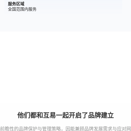
服务区域
全国范围内服务
以品牌深度，成就品牌高度
我们不仅仅是设计logo或注册商标，我们致力于贯穿品牌诞生的全
链条。
通过系统性的布局与保护，我们将您的商业愿景转化为坚实的法律
资产与市场影响力。
他们都和互易一起开启了品牌建立
前瞻性的品牌保护与管理策略，因能兼顾品牌发展需求与应对网