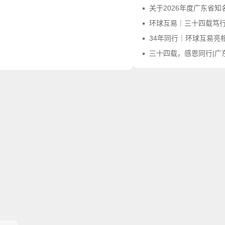
关于2026年度广东省知名字号评价申报
环球互易｜三十四载笃行不怠，感
34年同行｜环球互易亮相第四届广东商标品牌年会，
三十四载，感恩同行|广东商标协会向环