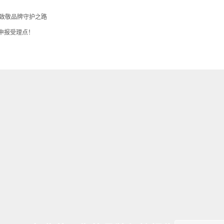
，致敬品牌守护之路
”申报受理点！